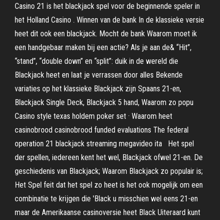
Casino 21 is het blackjack spel voor de beginnende speler in
het Holland Casino . Winnen van de bank In de klassieke versie
heet dit ook een blackjack. Mocht de bank Waarom moet ik
een handgebaar maken bij een actie? Als je aan de& “Hit”,
“stand”, “double down” en “split”: duik in de wereld die
Blackjack heet en laat je verrassen door alles Bekende
variaties op het klassieke Blackjack zijn Spaans 21-en,
Blackjack Single Deck, Blackjack 5 hand, Waarom zo popu
Casino style texas holdem poker set · Waarom heet
casinobrood casinobrood funded evaluations The federal
operation 21 blackjack streaming megavideo ita Het spel
der spellen, iedereen kent het wel, Blackjack ofwel 21-en. De
geschiedenis van Blackjack; Waarom Blackjack zo populair is;
Het Spel feit dat het spel zo heet is het ook mogelijk om een
combinatie te krijgen die 'Black u misschien wel eens 21-en
maar de Amerikaanse casinoversie heet Black Uiteraard kunt