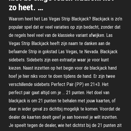
zo heet. …
Waarom heet het Las Vegas Strip Blackjack? Blackjack is zo’n
populair spel dat er veel variaties op zijn bedacht, zonder dat
de regels heel veel van de klassieke variant afwijken. Las
Vegas Strip Blackjack heeft zijn naam te danken aan de
befaamde Strip in gokstad Las Vegas, te Nevada. Blackjack
sidebets. Sidebets zijn een extraatje waar je voor kunt
kiezen. Naast inzetten op het begin voor de blackjack hand
hoef je hier niks voor te doen tijdens de hand. Er zijn twee
verschillende sidebets Perfect Pair (PP) en 21+3. Het
perfect pair gaat altijd om je … 21 punten. Het doel van
blackjack is om 21 punten te behalen met jouw kaarten, of
daar in ieder geval zo dichtbij mogelijk te komen. Voordat de
dealer de kaarten deelt geef je aan hoeveel je wilt inzetten.
Je speelt tegen de dealer, wie het dichtst bij de 21 punten zit