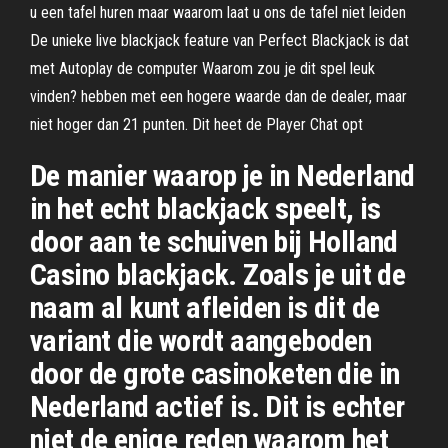
u een tafel huren maar waarom laat u ons de tafel niet leiden
De unieke live blackjack feature van Perfect Blackjack is dat
met Autoplay de computer Waarom zou je dit spel leuk
vinden? hebben met een hogere waarde dan de dealer, maar
niet hoger dan 21 punten. Dit heet de Player Chat opt
De manier waarop je in Nederland
in het echt blackjack speelt, is
door aan te schuiven bij Holland
Casino blackjack. Zoals je uit de
naam al kunt afleiden is dit de
variant die wordt aangeboden
door de grote casinoketen die in
Nederland actief is. Dit is echter
niet de enige reden waarom het