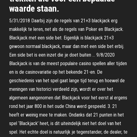
waarde staan.
5/31/2018 Daarbij zijn de regels van 21+3 blackjack erg
makkelijk te leren, net als de regels van Poker en Blackjack.
Blackjack met een side bet. Eigenlijk is blackjack 21+3
gewoon normaal blackjack, maar dan met een side bet erbij.
Een side bet is een inzet die je doet buiten … 9/8/2020
Blackjack is van de meest populaire casino spellen aller tijden
en is de casinovariatie op het bekende 21-en. De
geschiedenis van het spel gaat lange tijd terug en hoewel de
meningen van historici verdeeld zijn, wordt er over het
algemeen aangenomen dat Blackjack voor het eerst al ergens
rond het jaar 800 in het oude China werd gespeeld. 3. 21
heeft er weinig mee te maken. Ondanks dat 21 punten in het
spel ‘Blackjack’ heet, is dit uiteindelijk niet het doel van het
spel. Het echte doel is natuurlijk je tegenstander, de dealer, te