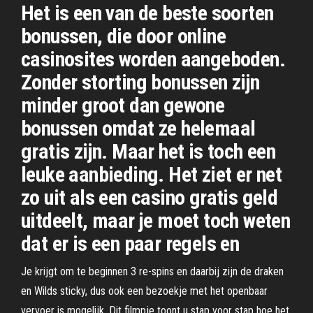
Het is een van de beste soorten
bonussen, die door online
casinosites worden aangeboden.
Zonder storting bonussen zijn
minder groot dan gewone
bonussen omdat ze helemaal
gratis zijn. Maar het is toch een
leuke aanbieding. Het ziet er net
zo uit als een casino gratis geld
uitdeelt, maar je moet toch weten
dat er is een paar regels en
Je krijgt om te beginnen 3 re-spins en daarbij zijn de draken
en Wilds sticky, dus ook een bezoekje met het openbaar
vervoer is mogelijk. Dit filmpje toont u stap voor stap hoe het