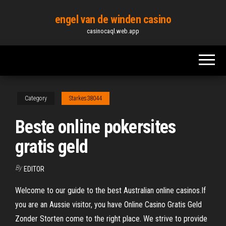
Skip
engel van de winden casino
to
casinocaql.web.app
the
content
Category
Starkes38044
Beste online pokersites
gratis geld
By
EDITOR
Welcome to our guide to the best Australian online casinos.If
you are an Aussie visitor, you have Online Casino Gratis Geld
Zonder Storten come to the right place. We strive to provide