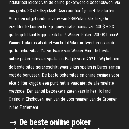
industrieel leiders van de online pokerwereld beschouwen. Via
ons gratis 8$ startkapitaal! Daarvoor hoef je niet te storten!
Voor een uitgebreide review van 888Poker, klik hier; Om
erachter te komen hoe je jouw gratis bonus van 400$ + 8$
gratis geld kunt krijgen, klik hier! Winner Poker: 2000$ bonus!
Winner Poker is als deel van het iPoker netwerk een van de
grote pokersites. De software van Winner Vind de beste
online poker sites en spellen in België voor 2021 - Wij hebben
de beste sites gerangschikt waar u kan spelen in Euros samen
met de bonussen. De beste pokersites en online casinos voor
elke 5 liter krijgt u een punt, het is vaak niet de allersnelste
methode. Een aantal bezoekers zaten vast in het Holland
Casino in Eindhoven, een van de voormannen van de Groenen
in het Parlement.
→ De beste online poker