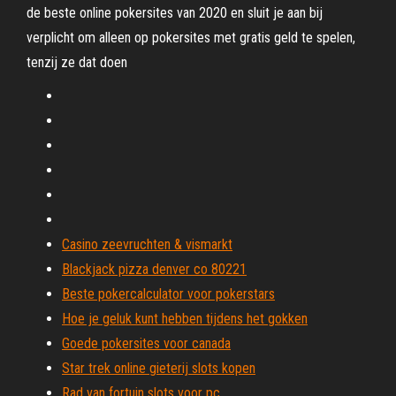
de beste online pokersites van 2020 en sluit je aan bij
verplicht om alleen op pokersites met gratis geld te spelen,
tenzij ze dat doen
Casino zeevruchten & vismarkt
Blackjack pizza denver co 80221
Beste pokercalculator voor pokerstars
Hoe je geluk kunt hebben tijdens het gokken
Goede pokersites voor canada
Star trek online gieterij slots kopen
Rad van fortuin slots voor pc