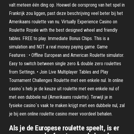
valt meteen één ding op. Hoewel de oorsprong van het spel in
Frankrijk zou liggen, past deze beschrijving veel beter bij het
Amerikaans roulette van nu. Virtually Experience Casino on
Roulette Royale with the best designed wheel and friendly
tables. FREE to play. Immediate Bonus Chips. This is a
simulation and NOT a real money paying game. Game
Features : • Offline European and American Roulette simulator.
Easy to switch between single zero & double zero roulettes
from Settings. • Join Live Multiplayer Tables and Play
Tournament Challenges Roulette met een enkele nul. In online
casino`s heb je de keuze uit roulette met een enkele nul of
met een dubbele nul (Amerikaans roulette). Terwijl je in
fysieke casino`s vaak te maken krijgt met een dubbele nul, zal
je bij een online roulette casino meer voordeel behalen.
Als je de Europese roulette speelt, is er