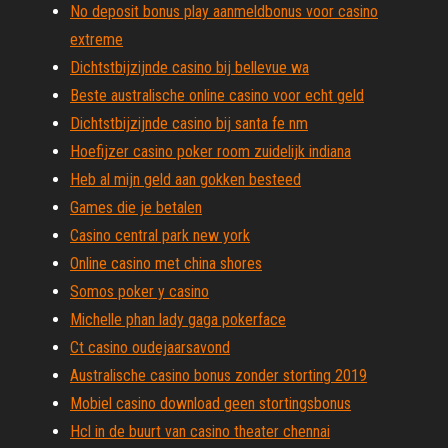
No deposit bonus play aanmeldbonus voor casino
extreme
Dichtstbijzijnde casino bij bellevue wa
Beste australische online casino voor echt geld
Dichtstbijzijnde casino bij santa fe nm
Hoefijzer casino poker room zuidelijk indiana
Heb al mijn geld aan gokken besteed
Games die je betalen
Casino central park new york
Online casino met china shores
Somos poker y casino
Michelle phan lady gaga pokerface
Ct casino oudejaarsavond
Australische casino bonus zonder storting 2019
Mobiel casino download geen stortingsbonus
Hcl in de buurt van casino theater chennai