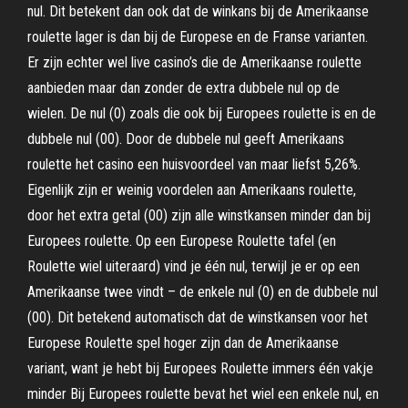
nul. Dit betekent dan ook dat de winkans bij de Amerikaanse
roulette lager is dan bij de Europese en de Franse varianten.
Er zijn echter wel live casino’s die de Amerikaanse roulette
aanbieden maar dan zonder de extra dubbele nul op de
wielen. De nul (0) zoals die ook bij Europees roulette is en de
dubbele nul (00). Door de dubbele nul geeft Amerikaans
roulette het casino een huisvoordeel van maar liefst 5,26%.
Eigenlijk zijn er weinig voordelen aan Amerikaans roulette,
door het extra getal (00) zijn alle winstkansen minder dan bij
Europees roulette. Op een Europese Roulette tafel (en
Roulette wiel uiteraard) vind je één nul, terwijl je er op een
Amerikaanse twee vindt – de enkele nul (0) en de dubbele nul
(00). Dit betekend automatisch dat de winstkansen voor het
Europese Roulette spel hoger zijn dan de Amerikaanse
variant, want je hebt bij Europees Roulette immers één vakje
minder Bij Europees roulette bevat het wiel een enkele nul, en