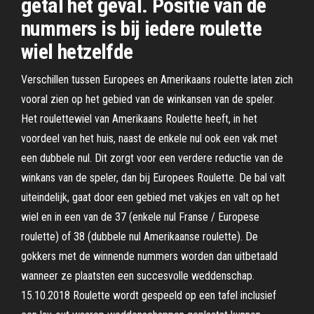
getal het geval. Positie van de
nummers is bij iedere roulette
wiel hetzelfde
Verschillen tussen Europees en Amerikaans roulette laten zich
vooral zien op het gebied van de winkansen van de speler.
Het roulettewiel van Amerikaans Roulette heeft, in het
voordeel van het huis, naast de enkele nul ook een vak met
een dubbele nul. Dit zorgt voor een verdere reductie van de
winkans van de speler, dan bij Europees Roulette. De bal valt
uiteindelijk, gaat door een gebied met vakjes en valt op het
wiel en in een van de 37 (enkele nul Franse / Europese
roulette) of 38 (dubbele nul Amerikaanse roulette). De
gokkers met de winnende nummers worden dan uitbetaald
wanneer ze plaatsten een succesvolle weddenschap.
15.10.2018 Roulette wordt gespeeld op een tafel inclusief